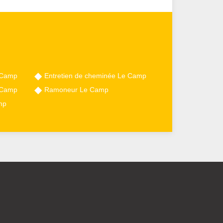
 Camp
Entretien de cheminée Le Camp
 Camp
Ramoneur Le Camp
mp