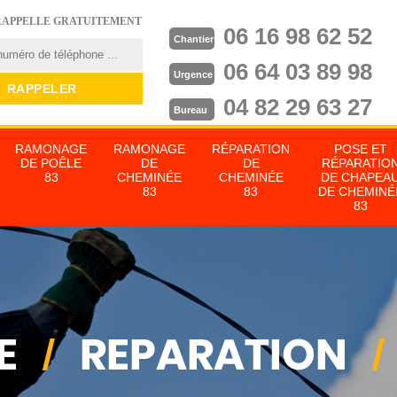
RAPPELLE GRATUITEMENT
06 16 98 62 52
Chantier
06 64 03 89 98
Urgence
04 82 29 63 27
Bureau
RAMONAGE
RAMONAGE
RÉPARATION
POSE ET
DE POÊLE
DE
DE
RÉPARATIO
83
CHEMINÉE
CHEMINÉE
DE CHAPEA
83
83
DE CHEMINÉ
83