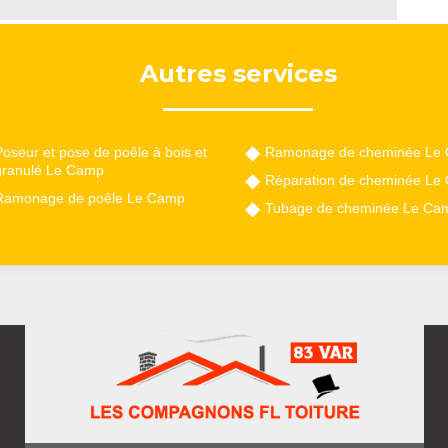
Autres services
oseur et pose de poêle à bois et
Ramonage de cheminée Le
granulé Le Camp
Réparation de cheminée Le
Ramonage de poêle Le Camp
Tubage de cheminée Le Ca