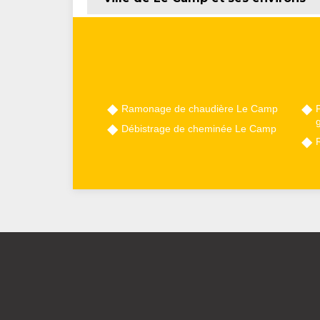
Ramonage de chaudière Le Camp
P
Débistrage de cheminée Le Camp