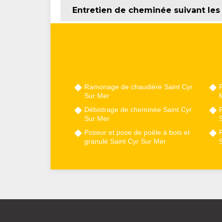
Entretien de cheminée suivant le
Ramonage de chaudière Saint Cyr
Sur Mer
Débistrage de cheminée Saint Cyr
Sur Mer
Poseur et pose de poêle à bois et
granulé Saint Cyr Sur Mer