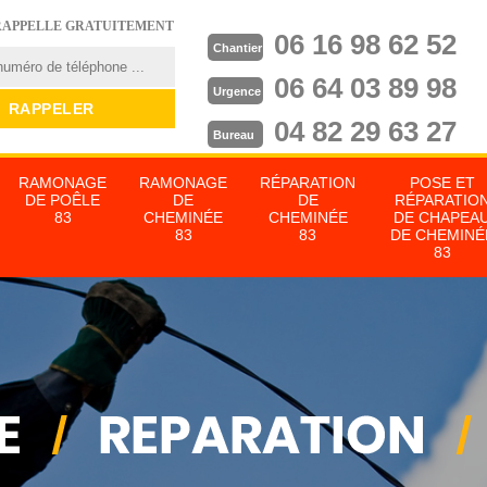
RAPPELLE GRATUITEMENT
06 16 98 62 52
Chantier
06 64 03 89 98
Urgence
04 82 29 63 27
Bureau
RAMONAGE
RAMONAGE
RÉPARATION
POSE ET
DE POÊLE
DE
DE
RÉPARATIO
83
CHEMINÉE
CHEMINÉE
DE CHAPEA
83
83
DE CHEMINÉ
83