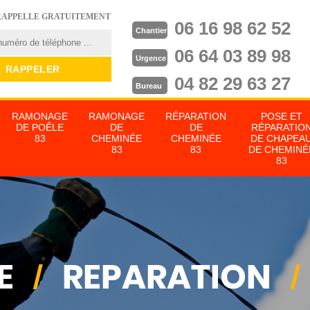
RAPPELLE GRATUITEMENT
06 16 98 62 52
Chantier
06 64 03 89 98
Urgence
04 82 29 63 27
Bureau
RAMONAGE
RAMONAGE
RÉPARATION
POSE ET
DE POÊLE
DE
DE
RÉPARATIO
83
CHEMINÉE
CHEMINÉE
DE CHAPEA
83
83
DE CHEMINÉ
83