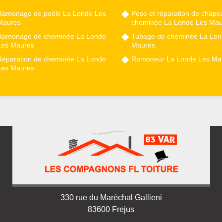
Ramonage de poêle La Londe Les
Pose et réparation de chape
Maures
cheminée La Londe Les Ma
Ramonage de cheminée La Londe
Tubage de cheminée La Lon
Les Maures
Maures
Réparation de cheminée La Londe
Ramoneur La Londe Les Ma
Les Maures
330 rue du Maréchal Gallieni
83600 Frejus