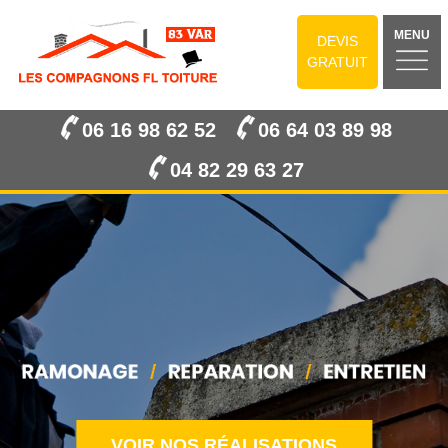
MENU
DEVIS
GRATUIT
06 16 98 62 52
06 64 03 89 98
04 82 29 63 27
VOIR NOS RÉALISATIONS