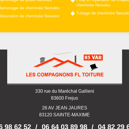
cheminée Neoules
Ramonage de cheminée Neoules
Tubage de cheminée Neoule
Réparation de cheminée Neoules
330 rue du Maréchal Gallieni
83600 Frejus
26 AV JEAN JAURES
83120 SAINTE-MAXIME
6 98 62 52
/
06 64 03 89 98
/
04 82 29 