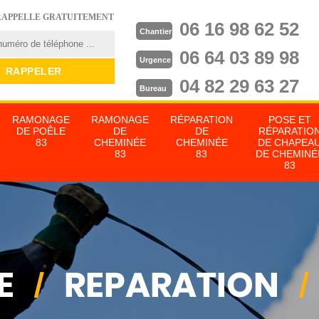
RAPPELLE GRATUITEMENT
06 16 98 62 52
Chantier
06 64 03 89 98
Urgence
04 82 29 63 27
Bureau
RAMONAGE
RAMONAGE
RÉPARATION
POSE ET
DE POÊLE
DE
DE
RÉPARATIO
83
CHEMINÉE
CHEMINÉE
DE CHAPEA
83
83
DE CHEMINÉ
83