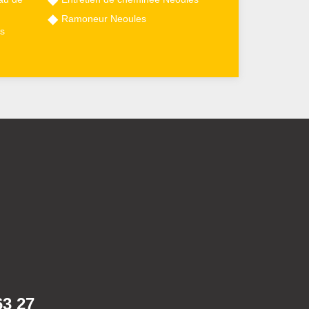
Ramoneur Neoules
s
63 27