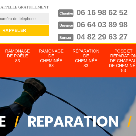
RAPPELLE GRATUITEMENT
06 16 98 62 52
Chantier
06 64 03 89 98
Urgence
04 82 29 63 27
Bureau
RAMONAGE
RAMONAGE
RÉPARATION
POSE ET
DE POÊLE
DE
DE
RÉPARATIO
83
CHEMINÉE
CHEMINÉE
DE CHAPEA
83
83
DE CHEMINÉ
83