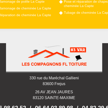
Ramonage de poêle La Capte
Pose et réparation de chape
cheminée La Capte
Ramonage de cheminée La Capte
Tubage de cheminée La Cap
Réparation de cheminée La Capte
330 rue du Maréchal Gallieni
83600 Frejus
26 AV JEAN JAURES
83120 SAINTE-MAXIME
6 98 62 52
/
06 64 03 89 98
/
04 82 29 