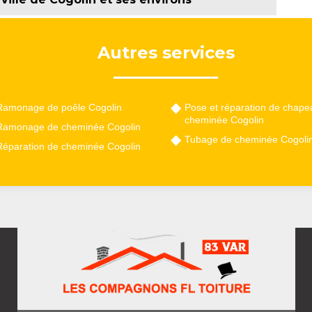
Autres services
Ramonage de poêle Cogolin
Pose et réparation de chape
cheminée Cogolin
Ramonage de cheminée Cogolin
Tubage de cheminée Cogoli
Réparation de cheminée Cogolin