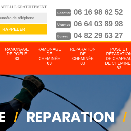
RAPPELLE GRATUITEMENT
06 16 98 62 52
Chantier
06 64 03 89 98
Urgence
04 82 29 63 27
Bureau
RAMONAGE
RAMONAGE
RÉPARATION
POSE ET
DE POÊLE
DE
DE
RÉPARATIO
83
CHEMINÉE
CHEMINÉE
DE CHAPEA
83
83
DE CHEMINÉ
83