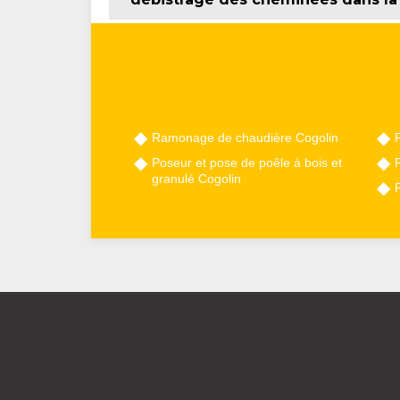
Ramonage de chaudière Cogolin
Poseur et pose de poêle à bois et
granulé Cogolin