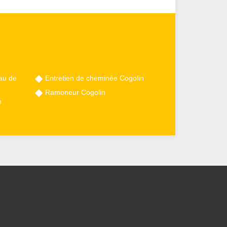
au de
Entretien de cheminée Cogolin
Ramoneur Cogolin
n