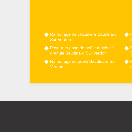
Ramonage de chaudière Baudinard
Sur Verdon
Poseur et pose de poêle à bois et
granulé Baudinard Sur Verdon
Ramonage de poêle Baudinard Sur
Verdon