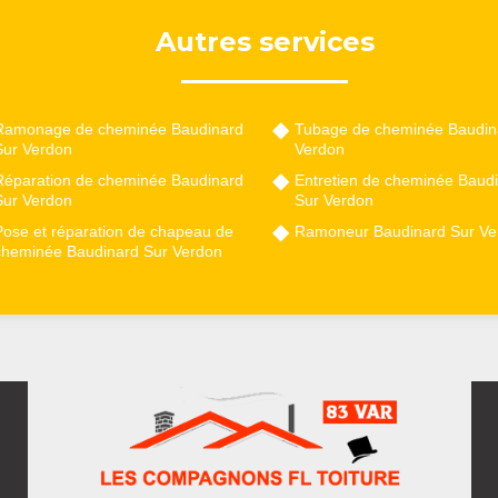
Autres services
Ramonage de cheminée Baudinard
Tubage de cheminée Baudin
Sur Verdon
Verdon
Réparation de cheminée Baudinard
Entretien de cheminée Baud
Sur Verdon
Sur Verdon
Pose et réparation de chapeau de
Ramoneur Baudinard Sur Ve
cheminée Baudinard Sur Verdon