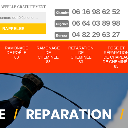
RAPPELLE GRATUITEMENT
06 16 98 62 52
Chantier
06 64 03 89 98
Urgence
04 82 29 63 27
Bureau
RAMONAGE
RAMONAGE
RÉPARATION
POSE ET
DE POÊLE
DE
DE
RÉPARATIO
83
CHEMINÉE
CHEMINÉE
DE CHAPEA
83
83
DE CHEMINÉ
83