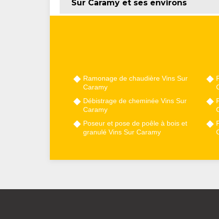
Sur Caramy et ses environs
Ramonage de chaudière Vins Sur
Caramy
Débistrage de cheminée Vins Sur
Caramy
Poseur et pose de poêle à bois et
granulé Vins Sur Caramy