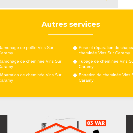
Autres services
Ramonage de poêle Vins Sur
Pose et réparation de chape
Caramy
cheminée Vins Sur Caramy
Ramonage de cheminée Vins Sur
Tubage de cheminée Vins S
Caramy
Caramy
Réparation de cheminée Vins Sur
Entretien de cheminée Vins 
Caramy
Caramy