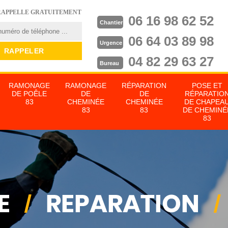
RAPPELLE GRATUITEMENT
06 16 98 62 52
Chantier
06 64 03 89 98
Urgence
04 82 29 63 27
Bureau
RAMONAGE
RAMONAGE
RÉPARATION
POSE ET
DE POÊLE
DE
DE
RÉPARATIO
83
CHEMINÉE
CHEMINÉE
DE CHAPEA
83
83
DE CHEMINÉ
83