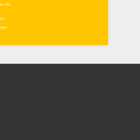
au de
es
rnes