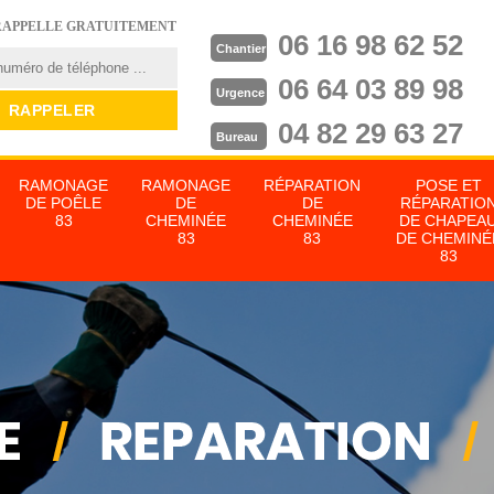
RAPPELLE GRATUITEMENT
06 16 98 62 52
Chantier
06 64 03 89 98
Urgence
04 82 29 63 27
Bureau
RAMONAGE
RAMONAGE
RÉPARATION
POSE ET
DE POÊLE
DE
DE
RÉPARATIO
83
CHEMINÉE
CHEMINÉE
DE CHAPEA
83
83
DE CHEMINÉ
83