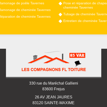
Ramonage de poêle Tavernes
Pose et réparation de chape
cheminée Tavernes
Ramonage de cheminée Tavernes
Tubage de cheminée Tavern
Réparation de cheminée Tavernes
Entretien de cheminée Tave
330 rue du Maréchal Gallieni
83600 Frejus
26 AV JEAN JAURES
83120 SAINTE-MAXIME