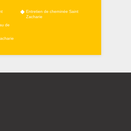
nt
Entretien de cheminée Saint
Zacharie
au de
acharie