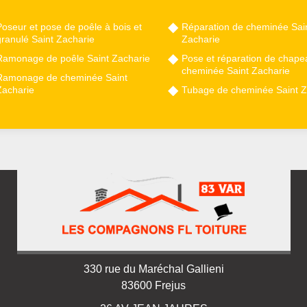
oseur et pose de poêle à bois et
Réparation de cheminée Sai
granulé Saint Zacharie
Zacharie
Ramonage de poêle Saint Zacharie
Pose et réparation de chape
cheminée Saint Zacharie
Ramonage de cheminée Saint
Zacharie
Tubage de cheminée Saint Z
330 rue du Maréchal Gallieni
83600 Frejus