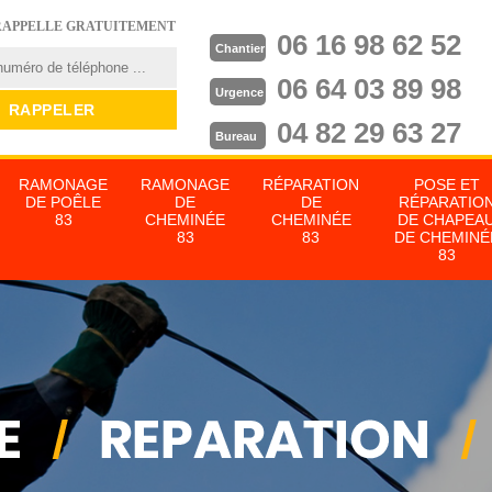
RAPPELLE GRATUITEMENT
06 16 98 62 52
Chantier
06 64 03 89 98
Urgence
04 82 29 63 27
Bureau
RAMONAGE
RAMONAGE
RÉPARATION
POSE ET
DE POÊLE
DE
DE
RÉPARATIO
83
CHEMINÉE
CHEMINÉE
DE CHAPEA
83
83
DE CHEMINÉ
83