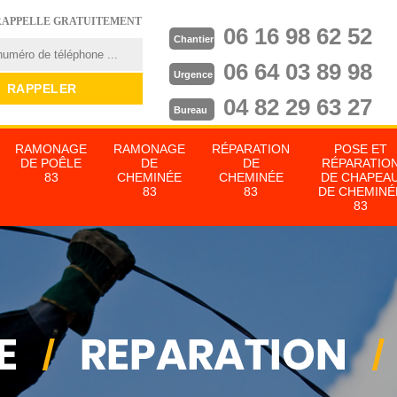
RAPPELLE GRATUITEMENT
06 16 98 62 52
Chantier
06 64 03 89 98
Urgence
04 82 29 63 27
Bureau
RAMONAGE
RAMONAGE
RÉPARATION
POSE ET
DE POÊLE
DE
DE
RÉPARATIO
83
CHEMINÉE
CHEMINÉE
DE CHAPEA
83
83
DE CHEMINÉ
83