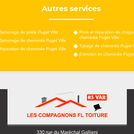
Autres services
Ramonage de poêle Puget Ville
Pose et réparation de chape
cheminée Puget Ville
Ramonage de cheminée Puget Ville
Tubage de cheminée Puget V
Réparation de cheminée Puget Ville
Entretien de cheminée Puget 
330 rue du Maréchal Gallieni