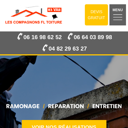
MENU
DEVIS
GRATUIT
06 16 98 62 52
06 64 03 89 98
04 82 29 63 27
VOIR NOS RÉALISATIONS