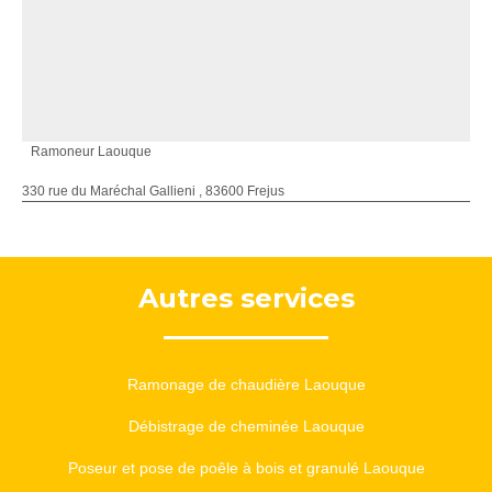
Ramoneur Laouque
330 rue du Maréchal Gallieni , 83600 Frejus
Autres services
Ramonage de chaudière Laouque
Débistrage de cheminée Laouque
Poseur et pose de poêle à bois et granulé Laouque