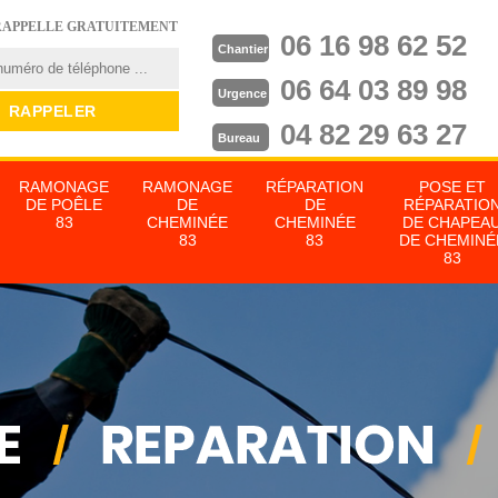
RAPPELLE GRATUITEMENT
06 16 98 62 52
Chantier
06 64 03 89 98
Urgence
04 82 29 63 27
Bureau
RAMONAGE
RAMONAGE
RÉPARATION
POSE ET
DE POÊLE
DE
DE
RÉPARATIO
83
CHEMINÉE
CHEMINÉE
DE CHAPEA
83
83
DE CHEMINÉ
83