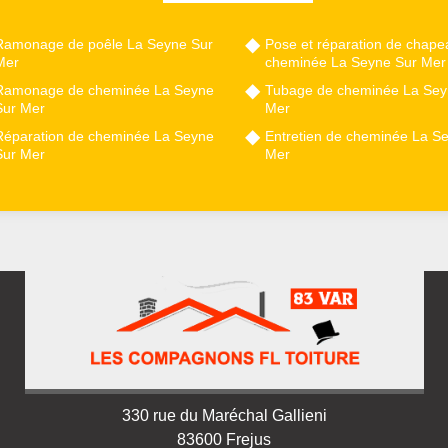
Ramonage de poêle La Seyne Sur
Pose et réparation de chape
Mer
cheminée La Seyne Sur Mer
Ramonage de cheminée La Seyne
Tubage de cheminée La Sey
Sur Mer
Mer
Réparation de cheminée La Seyne
Entretien de cheminée La S
Sur Mer
Mer
330 rue du Maréchal Gallieni
83600 Frejus