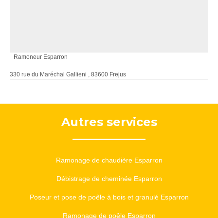
Ramoneur Esparron
330 rue du Maréchal Gallieni , 83600 Frejus
Autres services
Ramonage de chaudière Esparron
Débistrage de cheminée Esparron
Poseur et pose de poêle à bois et granulé Esparron
Ramonage de poêle Esparron