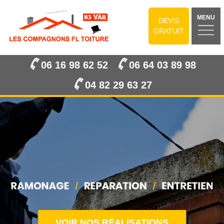
MENU
DEVIS
GRATUIT
06 16 98 62 52
06 64 03 89 98
04 82 29 63 27
VOIR NOS RÉALISATIONS