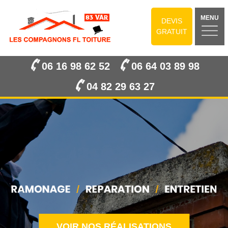
MENU
DEVIS
GRATUIT
06 16 98 62 52
06 64 03 89 98
04 82 29 63 27
VOIR NOS RÉALISATIONS